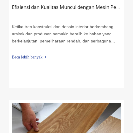
Efisiensi dan Kualitas Muncul dengan Mesin Pembuat Panel Soffit: Selam mendalam ke jalur produksi panel PVC Soffit
Ketika tren konstruksi dan desain interior berkembang,
arsitek dan produsen semakin beralih ke bahan yang
berkelanjutan, pemeliharaan rendah, dan serbaguna
secara estetika. Di antara pilihan teratas adalah komposit
kayu-plastik (WPC)-bahan hibrida yang dikenal karena
Baca lebih banyak
daya tahan, ketahanan cuaca, dan penampilan seperti
kayu. Panel dinding WPC, khususnya, telah menjadi
solusi untuk aplikasi indoor dan outdoor di ruang
perumahan, komersial, dan publik.