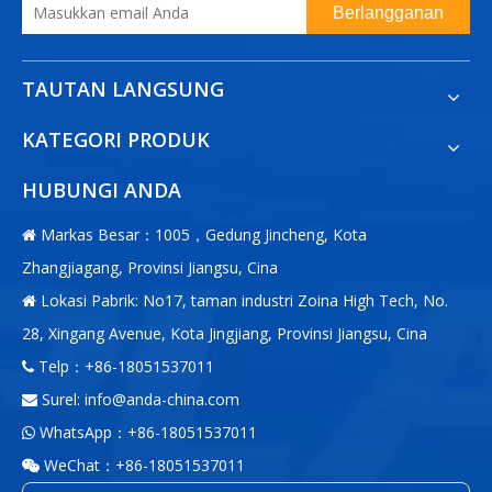
Berlangganan
TAUTAN LANGSUNG
KATEGORI PRODUK
HUBUNGI ANDA
Markas Besar：1005，Gedung Jincheng, Kota

Zhangjiagang, Provinsi Jiangsu, Cina
Lokasi Pabrik: No17, taman industri Zoina High Tech, No.

28, Xingang Avenue, Kota Jingjiang, Provinsi Jiangsu, Cina
Telp：+86-18051537011

Surel:
info@anda-china.com

WhatsApp：+86-18051537011

WeChat：+86-18051537011
