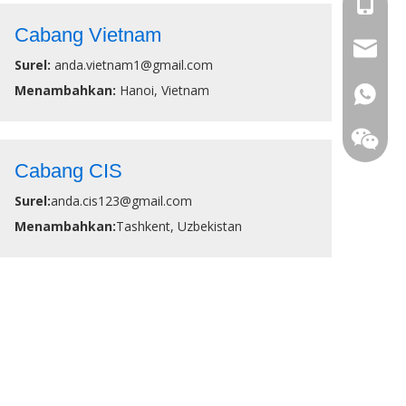
+86-18
Cabang Vietnam
info@an
Surel:
anda.vietnam1@gmail.com
Menambahkan:
Hanoi, Vietnam
+86-18
Cabang CIS
Surel:
anda.cis123@gmail.com
Menambahkan:
Tashkent, Uzbekistan