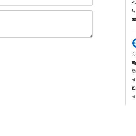
Av



h

h