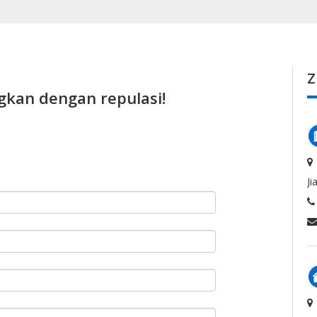
Z
gkan dengan repulasi!
Ji
