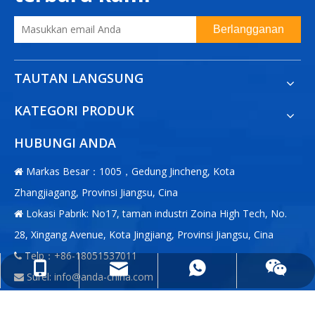
Berlangganan
TAUTAN LANGSUNG
KATEGORI PRODUK
HUBUNGI ANDA
Markas Besar：1005，Gedung Jincheng, Kota

Zhangjiagang, Provinsi Jiangsu, Cina
Lokasi Pabrik: No17, taman industri Zoina High Tech, No.

28, Xingang Avenue, Kota Jingjiang, Provinsi Jiangsu, Cina
Telp：+86-18051537011

info@anda-china.com
+86-18051537011
+86-18051537011
Surel:
info@anda-china.com

WhatsApp：+86-18051537011
