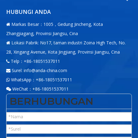
HUBUNGI ANDA
Markas Besar：1005，Gedung Jincheng, Kota

Zhangjiagang, Provinsi Jiangsu, Cina
Lokasi Pabrik: No17, taman industri Zoina High Tech, No.

28, Xingang Avenue, Kota Jingjiang, Provinsi Jiangsu, Cina
Telp：+86-18051537011

Surel:
info@anda-china.com

WhatsApp：+86-18051537011

WeChat：+86-18051537011

BERHUBUNGAN