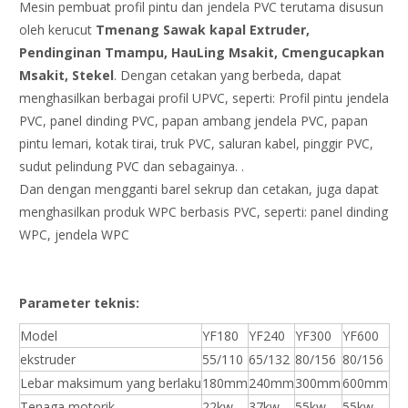
Mesin pembuat profil pintu dan jendela PVC terutama disusun
oleh kerucut
T
menang
S
awak kapal
E
xtruder,
Pendinginan T
mampu,
H
au
Ling
M
sakit,
C
mengucapkan
M
sakit,
S
tekel
. Dengan cetakan yang berbeda, dapat
menghasilkan berbagai profil UPVC, seperti: Profil pintu jendela
PVC, panel dinding PVC, papan ambang jendela PVC, papan
pintu lemari, kotak tirai, truk PVC, saluran kabel, pinggir PVC,
sudut pelindung PVC dan sebagainya. .
Dan dengan mengganti barel sekrup dan cetakan, juga dapat
menghasilkan produk WPC berbasis PVC, seperti: panel dinding
WPC, jendela WPC
Parameter teknis:
Model
YF180
YF240
YF300
YF600
ekstruder
55/110
65/132
80/156
80/156
Lebar maksimum yang berlaku
180mm
240mm
300mm
600mm
Tenaga motorik
22kw
37kw
55kw
55kw