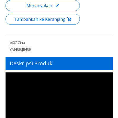
Menanyakan
Tambahkan ke Keranjang
国家:
Cina
YANSE:
JINSE
Deskripsi Produk