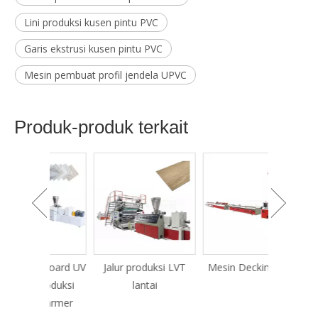
Lini produksi kusen pintu PVC
Garis ekstrusi kusen pintu PVC
Mesin pembuat profil jendela UPVC
Produk-produk terkait
 Board UV
Jalur produksi LVT
Mesin Decking WPC
Mesin ek
roduksi
lantai
dan pro
Marmer
u